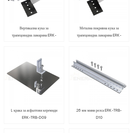
Вертикална кука за
Метална покривна кука за
трапецовидна ламарина ERK-
трапецовидна ламарина ERK-
TRB-D07
TRB-D08
L крака за асфалтови керемиди
26 мм мини релса ERK-TRB-
ERK-TRB-D09
D10