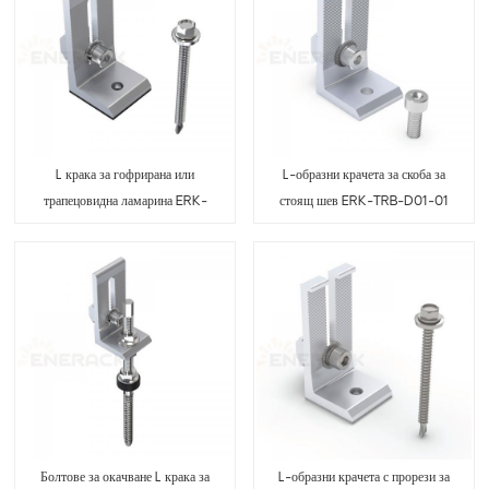
L крака за гофрирана или
L-образни крачета за скоба за
трапецовидна ламарина ERK-
стоящ шев ERK-TRB-D01-01
TRB-D01
Болтове за окачване L крака за
L-образни крачета с прорези за