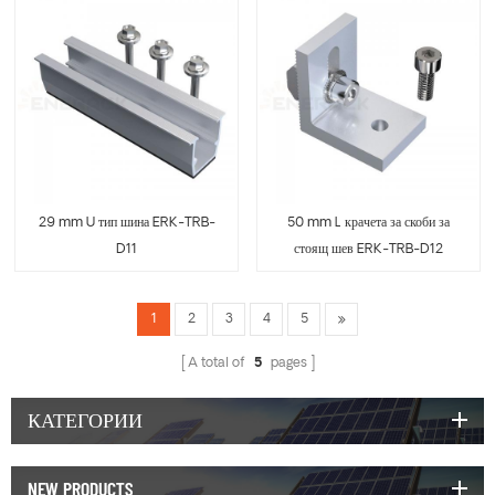
29 mm U тип шина ERK-TRB-
50 mm L крачета за скоби за
D11
стоящ шев ERK-TRB-D12
1
2
3
4
5
A total of
5
pages
КАТЕГОРИИ
NEW PRODUCTS