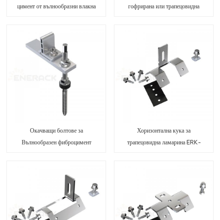
цимент от вълнообразни влакна
гофрирана или трапецовидна
ERK-TRB-D03
ламарина ERK-TRB-D04
Окачващи болтове за
Хоризонтална кука за
Вълнообразен фиброцимент
трапецовидна ламарина ERK-
ERK-TRB-D05
TRB-D06