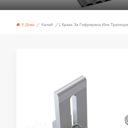
Калай
У Дома
/
/