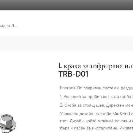
L Крака За Гофрирана Или Трапецовидна Ламарина ERK-TRB-D01
L крака за гофрирана и
TRB-D01
Enerack Tin покривни системи, разд
1. Решения за пробиване, като скоба L-
2. Скоба за стоящ шев, Директен мон
Уникален дизайн на скоби Mid&End с
mm. Дизайн, който включва основни 
бърз и лесен за инсталиране. Инова