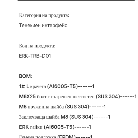
Категория на продукта:
Тенекиен интерфейс
Код на продукта:
ERK-TRB-D01
BOM:
1# L крачета (Al6005-T5)------1
M8X25 болт с вътрешен шестостен (SUS 304)------1
M8 пружинна шайба (SUS 304)------1
Заключваща шайба M8 (SUS 304)------1
ERK гайки (Al6005-T5)------1
Гумена подложка (EPDM)------1