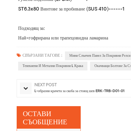
ST6.3x80 Винтове за пробиване (SUS 410)------1
Подходящ за:
Най-гофрирана или трапецовидна ламарина
СВЪРЗАНИ ТАГОВЕ :
Мини Слънчев Панел За Покривни Релси
Тенекиени И Метални Покривни L Крака
Окачващи Болтове За С
NEXT POST
L-образни крачета за скоба за стоящ шев ERK-TRB-D01-01
ОСТАВИ
СЪОБЩЕНИЕ