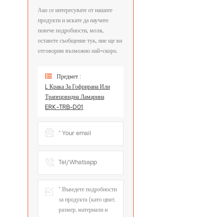
Ако се интересувате от нашите
продукти и искате да научите
повече подробности, моля,
оставете съобщение тук, ние ще ви
отговорим възможно най-скоро.
Предмет :
L Крака За Гофрирана Или
Трапецовидна Ламарина
ERK-TRB-D01