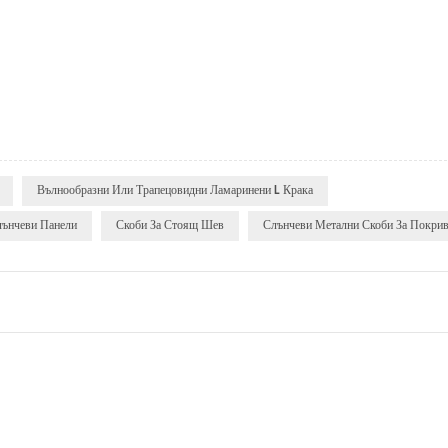
Вълнообразни Или Трапецовидни Ламаринени L Крака
лънчеви Панели
Скоби За Стоящ Шев
Слънчеви Метални Скоби За Покри