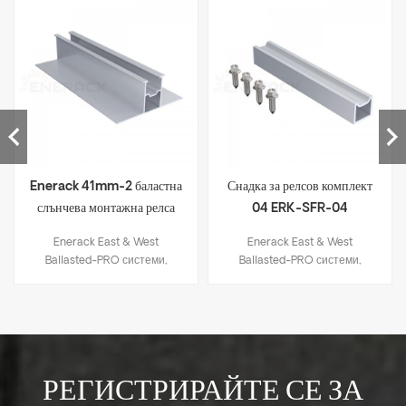
Enerack 41mm-2 баластна
Снадка за релсов комплект
слънчева монтажна релса
04 ERK-SFR-04
ERK-R41-2
Enerack East & West
Enerack East & West
Ballasted-PRO системи,
Ballasted-PRO системи,
подходящи за плосък покрив.
подходящи за плосък покрив.
Слънчевите панели са
Слънчевите панели са
обърнати на изток и запад.
обърнати на изток и запад.
Няма нужда да използвате
Няма нужда да използвате
разширителни болтове или
разширителни болтове или
химически болтове на
химически болтове на
РЕГИСТРИРАЙТЕ СЕ ЗА
покрива, няма повреди на
покрива, няма повреди на