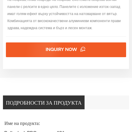
на покрива, няма повреди на покрива. Системата свързва всички
панели с релсите в едно цяло. Панелите с изложение изток-запад
имат голям ефект върху устойчивостта на натоварване от вятър.
Комбинацията от висококачествени алуминиеви компоненти прави
здрава, надеждна система и бърз и лесен монтаж.
INQUIRY NOW
ПОДРОБНОСТИ ЗА ПРОДУКТА
Име на продукта: