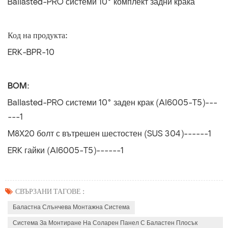
Ballasted-PRO системи 10° комплект задни крака
Код на продукта:
ERK-BPR-10
BOM:
Ballasted-PRO системи 10° заден крак (Al6005-T5)---
---1
M8X20 болт с вътрешен шестостен (SUS 304)------1
ERK гайки (Al6005-T5)------1
СВЪРЗАНИ ТАГОВЕ :
Баластна Слънчева Монтажна Система
Система За Монтиране На Соларен Панел С Баластен Плосък