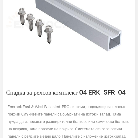
Снадка за релсов комплект 04 ERK-SFR-04
Enerack East & West Ballasted-PRO системи, подходящи за плосък
покрив. Слънчевите панели са обърнати на изток и запад. Няма
нужда да използвате разширителни болтове или химически болтове
на покрива, няма повреди на покрива. Системата свързва всички
панели с релсите в едно цяло. Панелите с изложение изток-запад