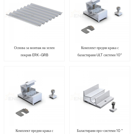
Основа за монтаж на зелен
Комплект предни крака с
покрив ERK-GRB
баластирани ULT системи 10°
ERK-BUS-10
Комплект предни крака с
Баластирани про-системи 10 °