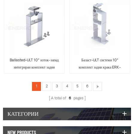
Ballasted-ULT 10° изток-запад
Баласт-ULT системи 10°
интегриран комплект задни
комплект задни крака ERK-
крака ERK-BIR-10
BUR-10
1
2
3
4
5
6
A total of
6
pages
КАТЕГОРИИ
NEW PRODUCTS