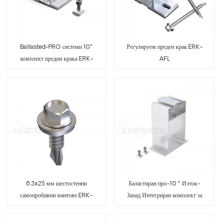
Ballasted-PRO системи 10°
Регулируем преден крак ERK-
комплект предни крака ERK-
AFL
BPF-10
6.3x25 мм шестостенни
Баластиран про-10 ° Изток-
самопробивни винтове ERK-
Запад Интегриран комплект за
SDS-625
заден крак ERK-BIP-10