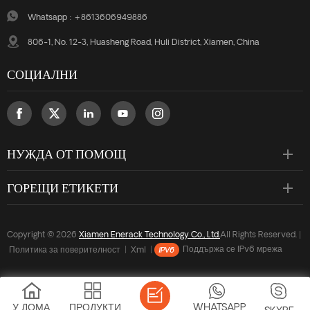
отговарят на специални
отговарят на специални
Whatsapp :
+8613606949886
изисквания за инсталиране.
изисквания за инсталиране.
806-1, No. 12-3, Huasheng Road, Huli District, Xiamen, China
СОЦИАЛНИ
НУЖДА ОТ ПОМОЩ
ГОРЕЩИ ЕТИКЕТИ
Copyright © 2026
Xiamen Enerack Technology Co., Ltd.
All Rights Reserved. |
Политика за поверителност
|
Xml
|
Поддържа се IPv6 мрежа
У ДОМА
ПРОДУКТИ
WHATSAPP