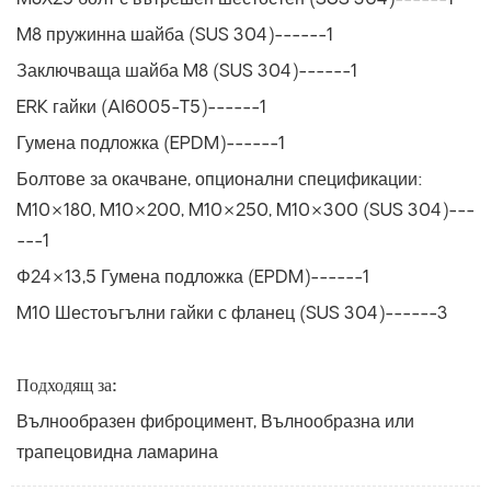
M8X25 болт с вътрешен шестостен (SUS 304)------1
M8 пружинна шайба (SUS 304)------1
Заключваща шайба M8 (SUS 304)------1
ERK гайки (Al6005-T5)------1
Гумена подложка (EPDM)------1
Болтове за окачване, опционални спецификации:
M10×180, M10×200, M10×250, M10×300 (SUS 304)---
---1
Φ24×13,5 Гумена подложка (EPDM)------1
M10 Шестоъгълни гайки с фланец (SUS 304)------3
Подходящ за:
Вълнообразен фиброцимент, Вълнообразна или
трапецовидна ламарина