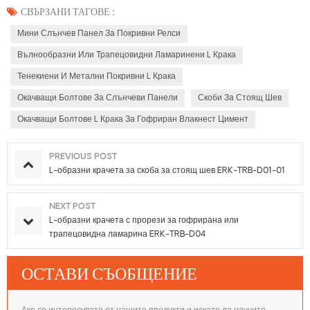
СВЪРЗАНИ ТАГОВЕ :
Мини Слънчев Панел За Покривни Релси
Вълнообразни Или Трапецовидни Ламаринени L Крака
Тенекиени И Метални Покривни L Крака
Окачващи Болтове За Слънчеви Панели
Скоби За Стоящ Шев
Окачващи Болтове L Крака За Гофриран Влакнест Цимент
PREVIOUS POST
L-образни крачета за скоба за стоящ шев ERK-TRB-D01-01
NEXT POST
L-образни крачета с прорези за гофрирана или
трапецовидна ламарина ERK-TRB-D04
ОСТАВИ СЪОБЩЕНИЕ