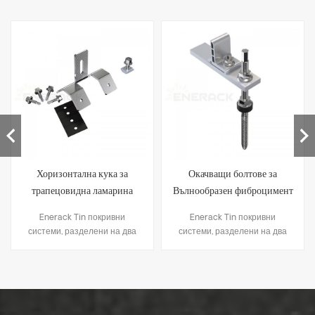
Хоризонтална кука за
Окачващи болтове за
трапецовидна ламарина
Вълнообразен фиброцимент
ERK-TRB-D06
ERK-TRB-D05
Enerack Tin покривни
Enerack Tin покривни
системи, разделени на два
системи, разделени на два
метода за фиксиране:1.
метода за фиксиране:1.
Решения за пробиване, като
Решения за пробиване, като
скоба L-крака, болт за
скоба L-крака, болт за
закачалка, кука тип T и т.н.;2.
закачалка, кука тип T и т.н.;2.
Скоба за стоящ шев,
Скоба за стоящ шев,