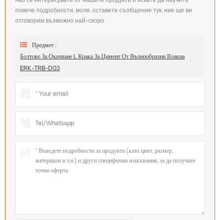
Ако се интересувате от нашите продукти и искате да научите
повече подробности, моля, оставете съобщение тук, ние ще ви
отговорим възможно най-скоро.
Предмет :
Болтове За Окачване L Крака За Цимент От Вълнообразни Влакна
ERK-TRB-D03