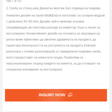
тип T и т.н.;
2. Скоба за стоящ шев, Директен монтаж, Без повреда на покрива.
Уникален дизайн на скоби Mid&End се използват за соларни модули
с дебелина 30-40 mm. Дизайн, който включва основни
спецификации, ви спестява разходи за инвентар, бърз и лесен за
инсталиране. Иновативният дизайн на основата за свързване на
релси може ефективно да увеличи здравината на продукта, да
гарантира безопасността на употребата на продукта. Enerack
разполага с голямо разнообразие от ламаринени покривни скоби,
които предоставят на клиентите опции. Позволява се
персонализиране според нуждите на клиента, за да отговарят на
специални изисквания за инсталиране.
INQUIRY NOW