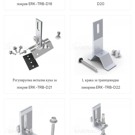
покрив ERK-TRB-D18
D20
Регулируема метална кука за
L крака за трапецовидна
покрив ERK-TRB-D21
ламарина ERK-TRB-D22