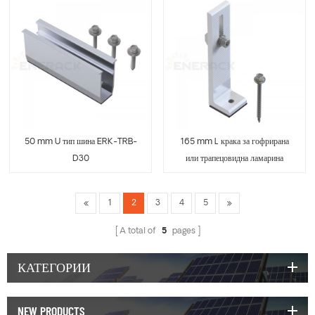
50 mm U тип шина ERK-TRB-
165 mm L крака за гофрирана
D30
или трапецовидна ламарина
ERK-TRB-D31
1
2
3
4
5
A total of
5
pages
КАТЕГОРИИ
NEW PRODUCTS