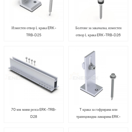
Изместен отвор L крака ERK-
Болтове за закачалка, изместен
TRB-D25
отвор L крака ERK-TRB-D26
70 мм мини релса ERK-TRB-
T крака за гофрирана или
D28
трапецовидна ламарина ERK-
TRB-D29