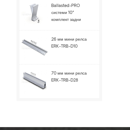
Ballasted-PRO
системи 10°
комплект задни
крака ERK-BPR-10
26 мм мини релса
ERK-TRB-D10
70 мм мини релса
ERK-TRB-D28