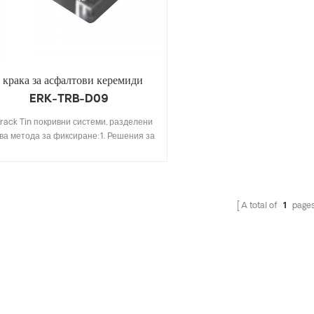
 крака за асфалтови керемиди
ERK-TRB-D09
rack Tin покривни системи, разделени
ва метода за фиксиране:1. Решения за
обиване, като скоба L-крака, болт за
акачалка, кука тип T и т.н.;2. Скоба за
ящ шев, Директен монтаж, Без повреда
а покрива.Уникален дизайн на скоби
A total of
1
page
End се използват за соларни модули с
дебелина 30-40 mm. Дизайн, който
включва основни спецификации, ви
пестява разходи за инвентар, бърз и
есен за инсталиране. Иновативният
йн на основата за свързване на релси
 ефективно да увеличи здравината на
дукта, да гарантира безопасността на