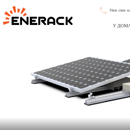
Ние сме н
У ДОМ