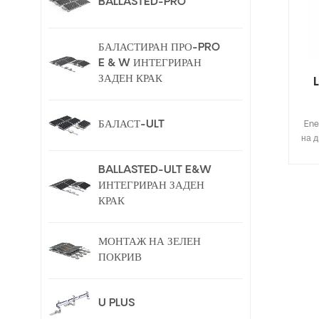
BALLASTED-PRO
БАЛАСТИРАН ПРО-PRO
E & W ИНТЕГРИРАН
ЗАДЕН КРАК
L
БАЛАСТ-ULT
Ene
на д
пр
з
BALLASTED-ULT E&W
сто
ИНТЕГРИРАН ЗАДЕН
н
КРАК
Mid&
МОНТАЖ НА ЗЕЛЕН
с
ПОКРИВ
л
диза
може
U PLUS
про