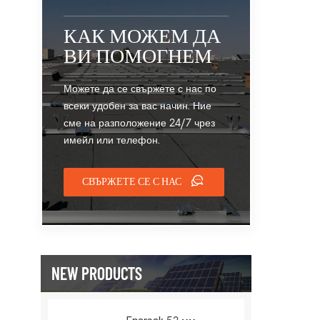
КАК МОЖЕМ ДА
ВИ ПОМОГНЕМ
Можете да се свържете с нас по
всеки удобен за вас начин. Ние
сме на разположение 24/7 чрез
имейл или телефон.
СВЪРЖЕТЕ СЕ С НАС
NEW PRODUCTS