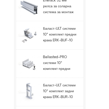
Enerack 52 мм
релса за соларна
система за монтаж
на покрива ERK-R52
Баласт-ULT системи
10° комплект предни
крака ERK-BUF-10
Ballasted-PRO
системи 10°
комплект предни
крака ERK-BPF-10
Баласт-ULT системи
10° комплект задни
крака ERK-BUR-10