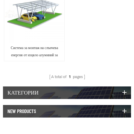
Система за монтаж на слънчева
енергия от изцяло алуминий за
навес за автомобили
A total of
1
pages
КАТЕГОРИИ
NEW PRODUCTS