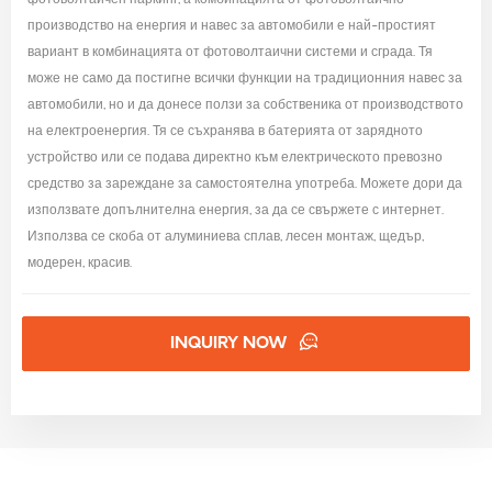
фотоволтаичен паркинг, а комбинацията от фотоволтаично
производство на енергия и навес за автомобили е най-простият
вариант в комбинацията от фотоволтаични системи и сграда. Тя
може не само да постигне всички функции на традиционния навес за
автомобили, но и да донесе ползи за собственика от производството
на електроенергия. Тя се съхранява в батерията от зарядното
устройство или се подава директно към електрическото превозно
средство за зареждане за самостоятелна употреба. Можете дори да
използвате допълнителна енергия, за да се свържете с интернет.
Използва се скоба от алуминиева сплав, лесен монтаж, щедър,
модерен, красив.
INQUIRY NOW