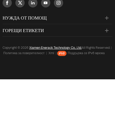
НУЖДА ОТ ПОМОЩ
ГОРЕЩИ ЕТИКЕТИ
Copyright © 2026
Xiamen Enerack Technology Co., Ltd.
All Rights Reserved. |
Политика за поверителност
|
Xml
|
Поддържа се IPv6 мрежа
У ДОМА
ПРОДУКТИ
WHATSAPP
SKYPE