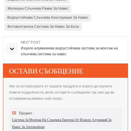
Жилищна Слънчева Рамка За Навес
Водоустойчива Слънчева Конструкция За Навес
Фотоволтаична Система За Навес За Кола
NEXT POST
Изцяло алуминиева водоустойчива система за монтаж на
слънчева система за навес
ОСТАВИ СЪОБЩЕНИЕ
Ако се интересувате от нашите продукти и искате да научите
повече подробности, моля, оставете съобщение тук, ние ще ви
отговорим възможно най-скоро.
Предмет :
Система За Монтаж На Слънчева Енергия От Изцяло Алуминий За
Навес За Автомобили