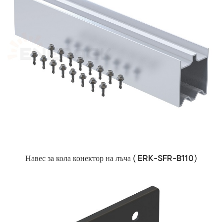
Навес за кола
конектор на лъча (
ERK-SFR-B110)