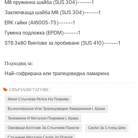
M8 пружинна шайба (SUS 304)------1
Заключваща шайба M8 (SUS 304)------1
ERK гайки (Al6005-T5)------1
Гумена подложка (EPDM)------1
ST6.3x80 Винтове за пробиване (SUS 410)------1
Подходящ за:
Най-гофрирана или трапецовидна ламарина
СВЪРЗАНИ ТАГОВЕ :
Мини Слънчеви Релси На Покрива
Вълнообразни Или Трапецовидни Ламаринени L Крака
Тенекиени И Метални Покривни L Крака
Окачващи Болтове За Слънчеви Панели
Скоби За Стоящ Шев
Слънчеви Метални Скоби За Покрив