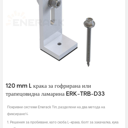
120 mm L крака за гофрирана или
трапецовидна ламарина ERK-TRB-D33
Покривни системи Enerack Tin, разделени на два метода на
фиксиране¼
1. Решения за пробиване, като скоба L-крака, болт за закачалка, кука