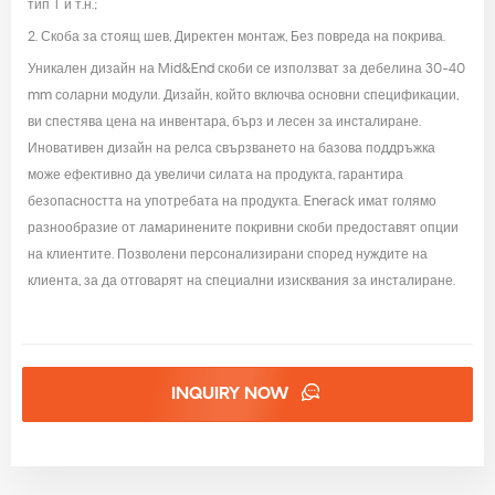
тип T и т.н.;
2. Скоба за стоящ шев, Директен монтаж, Без повреда на покрива.
Уникален дизайн на Mid&End скоби се използват за дебелина 30-40
mm соларни модули. Дизайн, който включва основни спецификации,
ви спестява цена на инвентара, бърз и лесен за инсталиране.
Иновативен дизайн на релса свързването на базова поддръжка
може ефективно да увеличи силата на продукта, гарантира
безопасността на употребата на продукта. Enerack имат голямо
разнообразие от ламаринените покривни скоби предоставят опции
на клиентите. Позволени персонализирани според нуждите на
клиента, за да отговарят на специални изисквания за инсталиране.
INQUIRY NOW