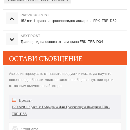
PREVIOUS POST
152 mm L крака за трапецовидна ламарина ERK-TRB-D32
NEXT POST
Трапецовидна основа от ламарина ERK-TRB-D34
ОСТАВИ СЪОБЩЕНИЕ
Ако се интересувате от нашите продукти и искате да научите
повече подробности, моля, оставете съобщение тук, ние ще ви
отговорим възможно най-скоро.
Предмет :
120 Mm L Крака За Гофрирана Или Трапецовидна Ламарина ERK-
TRB-D33