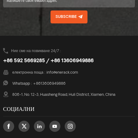
SUBSCRIBE
Ние сме на повикване 24/7 :
+86 592 5669285 / +86 13606949886
електронна поща :
info@enerack.com
Whatsapp :
+8613606949886
806-1, No. 12-3, Huasheng Road, Huli District, Xiamen, China
СОЦИАЛНИ