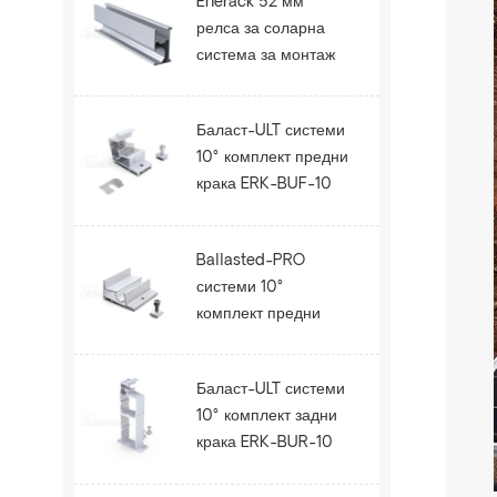
Enerack 52 мм
релса за соларна
система за монтаж
на покрива ERK-R52
Баласт-ULT системи
10° комплект предни
крака ERK-BUF-10
Ballasted-PRO
системи 10°
комплект предни
крака ERK-BPF-10
Баласт-ULT системи
10° комплект задни
крака ERK-BUR-10