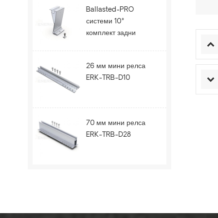
Ballasted-PRO
системи 10°
комплект задни
крака ERK-BPR-10
26 мм мини релса
ERK-TRB-D10
70 мм мини релса
ERK-TRB-D28