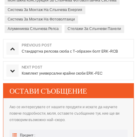
Монтажна Конструкция За Слънчева Фотоволтаична Система
Система За Монтаж На Слънчева Енергия
Система За Монтаж На Фотоволтаици
Алуминиева Слънчева Релса
Стелажи За Слънчеви Панели
PREVIOUS POST
Стандартна релсова скоба с Т-образен болт ERK-RCB
NEXT POST
Комплект универсални крайни скоби ERK-FEC
ОСТАВИ СЪОБЩЕНИЕ
Ако се интересувате от нашите продукти и искате да научите
повече подробности, моля, оставете съобщение тук, ние ще ви
отговорим възможно най-скоро.
Предмет :