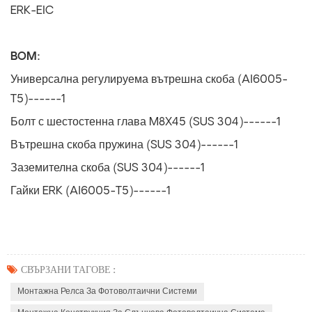
ERK-EIC
BOM:
Универсална регулируема вътрешна скоба (Al6005-
T5)------1
Болт с шестостенна глава M8X45 (SUS 304)------1
Вътрешна скоба пружина (SUS 304)------1
Заземителна скоба (SUS 304)------1
Гайки ERK (Al6005-T5)------1
СВЪРЗАНИ ТАГОВЕ :
Монтажна Релса За Фотоволтаични Системи