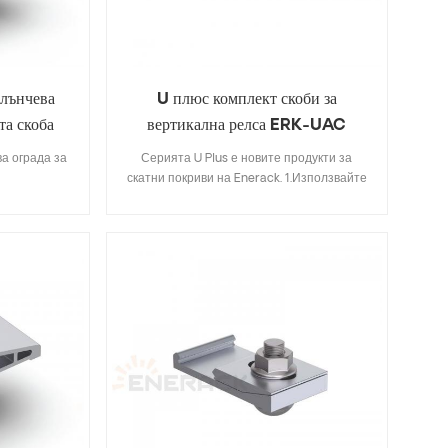
стандартни продукти на Enerack, така че за
това не е нужно да се притеснявате; 5.Ние
предлагаме два цвята сребристо и черно
оксидиране по ваш избор.
слънчева
U плюс комплект скоби за
та скоба
вертикална релса ERK-UAC
ва ограда за
Серията U Plus е новите продукти за
скатни покриви на Enerack. 1.Използвайте
комбинацията от U-тип релса и
алуминиеви скоби, които правят
инсталацията по-лесна и по-бърза от
традиционните методи на инсталация,
спестявайки повече време на монтажника;
2. Скритата релсова връзка ще бъде по-
красива и интегрирана, като напълно
избягва взаимната намеса със средната
скоба; 3. Дизайнът тип U на релса R43
може да съхранява кабели вътре в релсата
тип U, което я прави по-спретнато и
красиво; Серията 4.U Plus може да бъде
напълно съвместима със съществуващите