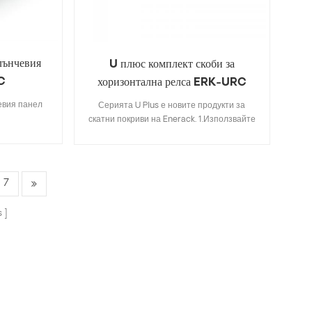
стандартни продукти на Enerack, така че за
това не е нужно да се притеснявате; 5.Ние
предлагаме два цвята сребристо и черно
оксидиране по ваш избор.
лънчевия
U плюс комплект скоби за
C
хоризонтална релса ERK-URC
евия панел
Серията U Plus е новите продукти за
скатни покриви на Enerack. 1.Използвайте
комбинацията от U-тип релса и
алуминиеви скоби, които правят
инсталацията по-лесна и по-бърза от
традиционните методи на инсталация,
7
спестявайки повече време на монтажника;
2. Скритата релсова връзка ще бъде по-
s
красива и интегрирана, като напълно
избягва взаимната намеса със средната
скоба; 3. Дизайнът тип U на релса R43
може да съхранява кабели вътре в релсата
тип U, което я прави по-спретнато и
красиво; Серията 4.U Plus може да бъде
напълно съвместима със съществуващите