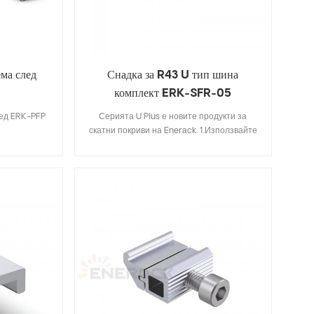
ествуващите
k, така че за
явате; 5.Ние
сто и черно
бор.
ема след
Снадка за R43 U тип шина
комплект ERK-SFR-05
лед ERK-PFP
Серията U Plus е новите продукти за
скатни покриви на Enerack. 1.Използвайте
комбинацията от U-тип релса и
алуминиеви скоби, които правят
инсталацията по-лесна и по-бърза от
традиционните методи на инсталация,
спестявайки повече време на монтажника;
2. Скритата релсова връзка ще бъде по-
красива и интегрирана, като напълно
избягва взаимната намеса със средната
скоба; 3. Дизайнът тип U на релса R43
може да съхранява кабели вътре в релсата
тип U, което я прави по-спретнато и
красиво; Серията 4.U Plus може да бъде
напълно съвместима със съществуващите