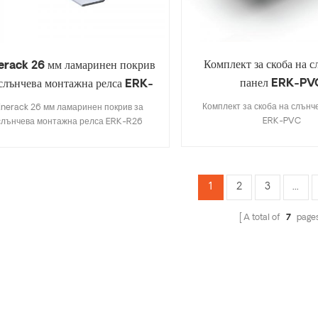
Комплект за скоба на с
erack 26 мм ламаринен покрив
панел ERK-PV
 слънчева монтажна релса ERK-
R26
Комплект за скоба на слънч
Enerack 26 мм ламаринен покрив за
ERK-PVC
слънчева монтажна релса ERK-R26
1
2
3
...
A total of
7
page