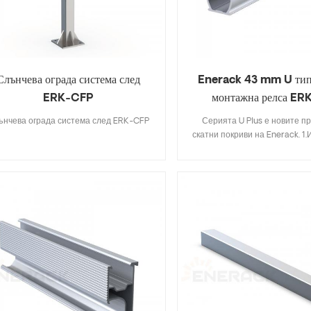
Слънчева ограда система след
Enerack 43 mm U тип
ERK-CFP
монтажна релса ER
ънчева ограда система след ERK-CFP
Серията U Plus е новите пр
скатни покриви на Enerack. 1
комбинацията от U-тип 
алуминиеви скоби, които
инсталацията по-лесна и п
традиционните методи на и
спестявайки повече време на
2. Скритата релсова връзка 
красива и интегрирана, ка
избягва взаимната намеса с
скоба; 3. Дизайнът тип U на
може да съхранява кабели вът
тип U, което я прави по-сп
красиво; Серията 4.U Plus м