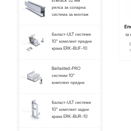
Enerack 52 мм
релса за соларна
система за монтаж
на покрива ERK-R52
En
за
Баласт-ULT системи
10° комплект предни
крака ERK-BUF-10
Ballasted-PRO
системи 10°
комплект предни
крака ERK-BPF-10
Баласт-ULT системи
10° комплект задни
крака ERK-BUR-10