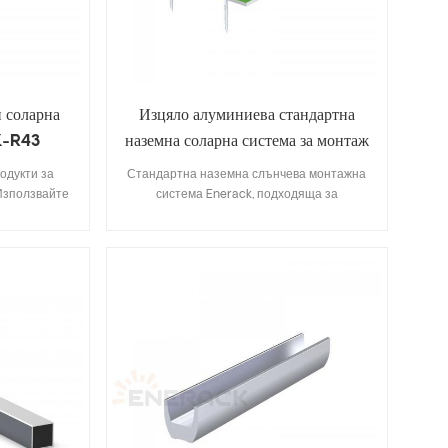
 соларна
Изцяло алуминиева стандартна
K-R43
наземна соларна система за монтаж
одукти за
Стандартна наземна слънчева монтажна
.Използвайте
система Enerack, подходяща за
релса и
инсталационна система на средна или
 правят
голяма наземна електроцентрала. Всеки
о-бърза от
компонент е Maximize предварително
нсталация,
сглобен, значително спестява разходите
 монтажника;
ви за труд и време за инсталиране.
ще бъде по-
Индивидуално позволено според
то напълно
проектното натоварване от вятър и сняг,
ъс средната
предоставя икономични и ефективни
 релса R43
решения. Проектираният с винт за
ре в релсата
заземяване води до бърз, лесен и
ретнато и
рентабилен монтаж.
оже да бъде