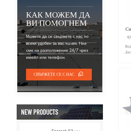
КАК МОЖЕМ ДА
ВИ ПОМОГНЕМ
Си
Можете да се свържете с нас по
с
всеки удобен за вас начин. Ние
Вод
сме на разположение 24/7 чрез
„Бе
имейл или телефон.
и
вис
СВЪРЖЕТЕ СЕ С НАС
тех
и
над
NEW PRODUCTS