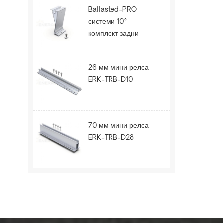
Ballasted-PRO
системи 10°
комплект задни
крака ERK-BPR-10
26 мм мини релса
ERK-TRB-D10
70 мм мини релса
ERK-TRB-D28