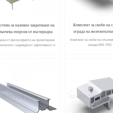
Комплект за скоби на 
стема за наземно закрепване на
ограда на железопътна
лънчева енергия от въглеродна
ERK-FRC
стомана
Комплект за скоби на слънче
ена от философията на проектиране
ограда ERK-FRC
зопасност, надеждност, ефективност и
кономичност“, тази система използва
окоякостна конструкционна стомана и
усъвършенствани антикорозионни
нологии. Чрез строг структурен дизайн
 гъвкава конфигурация, тя осигурява
еждна поддръжка през целия жизнен
цикъл на широка гама от наземни
фотоволтаични електроцентрали.