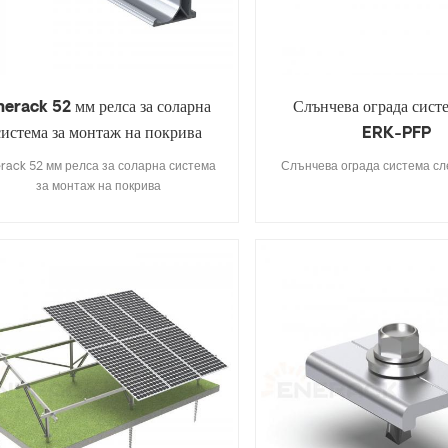
напълно съвместима със същ
стандартни продукти на Enerac
това не е нужно да се притесн
предлагаме два цвята сребри
оксидиране по ваш из
Слънчева ограда сист
nerack 52 мм релса за соларна
ERK-PFP
система за монтаж на покрива
ERK-R52
Слънчева ограда система с
rack 52 мм релса за соларна система
за монтаж на покрива