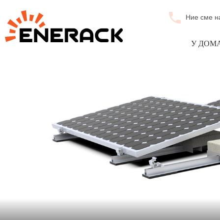
Ние сме н
У ДОМ