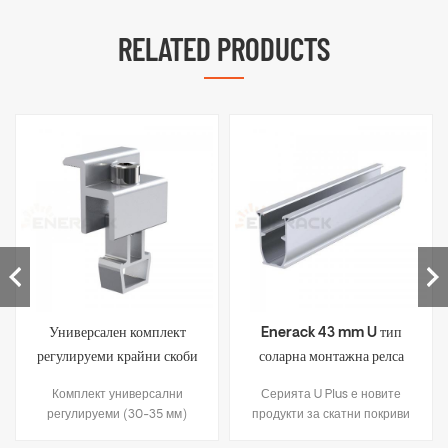
RELATED PRODUCTS
Универсален комплект
Enerack 43 mm U тип
регулируеми крайни скоби
соларна монтажна релса
ERK-AEC
ERK-R43
Комплект универсални
Серията U Plus е новите
регулируеми (30-35 мм)
продукти за скатни покриви
крайни скоби
на Enerack. 1.Използвайте