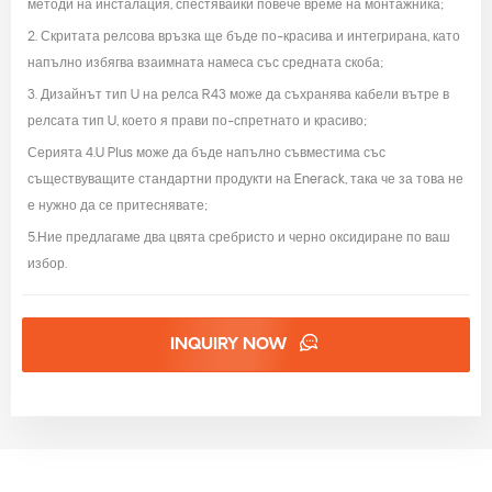
методи на инсталация, спестявайки повече време на монтажника;
2. Скритата релсова връзка ще бъде по-красива и интегрирана, като
напълно избягва взаимната намеса със средната скоба;
3. Дизайнът тип U на релса R43 може да съхранява кабели вътре в
релсата тип U, което я прави по-спретнато и красиво;
Серията 4.U Plus може да бъде напълно съвместима със
съществуващите стандартни продукти на Enerack, така че за това не
е нужно да се притеснявате;
5.Ние предлагаме два цвята сребристо и черно оксидиране по ваш
избор.
INQUIRY NOW