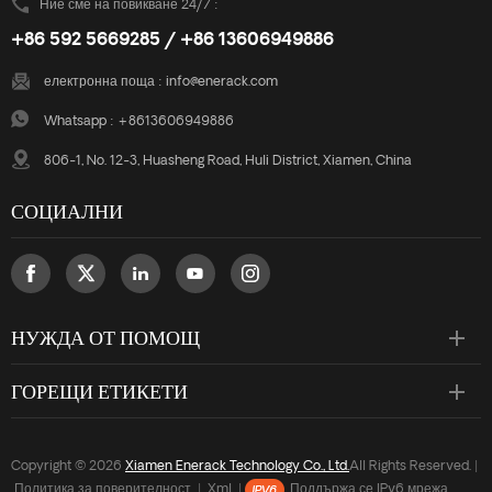
Ние сме на повикване 24/7 :
предлагаме два цвята
+86 592 5669285 / +86 13606949886
сребристо и черно
оксидиране по ваш избор.
електронна поща :
info@enerack.com
Whatsapp :
+8613606949886
806-1, No. 12-3, Huasheng Road, Huli District, Xiamen, China
СОЦИАЛНИ
НУЖДА ОТ ПОМОЩ
ГОРЕЩИ ЕТИКЕТИ
Copyright © 2026
Xiamen Enerack Technology Co., Ltd.
All Rights Reserved. |
Политика за поверителност
|
Xml
|
Поддържа се IPv6 мрежа