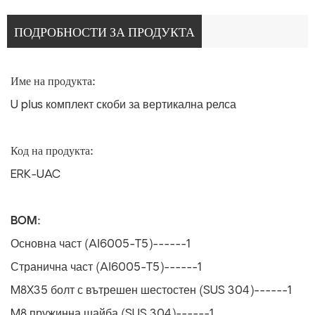
ПОДРОБНОСТИ ЗА ПРОДУКТА
Име на продукта:
U plus комплект скоби за вертикална релса
Код на продукта:
ERK-UAC
BOM:
Основна част (Al6005-T5)------1
Странична част (Al6005-T5)------1
M8X35 болт с вътрешен шестостен (SUS 304)------1
M8 пружинна шайба (SUS 304)------1