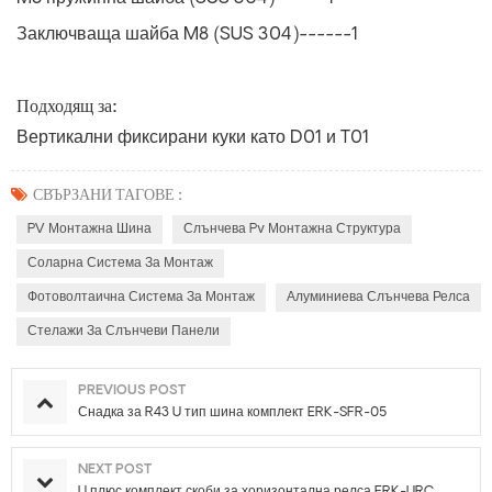
Заключваща шайба M8 (SUS 304)------1
Подходящ за:
Вертикални фиксирани куки като D01 и T01
СВЪРЗАНИ ТАГОВЕ :
PV Монтажна Шина
Слънчева Pv Монтажна Структура
Соларна Система За Монтаж
Фотоволтаична Система За Монтаж
Алуминиева Слънчева Релса
Стелажи За Слънчеви Панели
PREVIOUS POST
Снадка за R43 U тип шина комплект ERK-SFR-05
NEXT POST
U плюс комплект скоби за хоризонтална релса ERK-URC