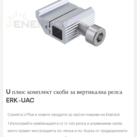
U плюс комплект скоби за вертикална релса
ERK-UAC
Серията U Plus е новите продукти за скатни покриви на Enerack.
1.Използвайте комбинацията от U-тип релса и алуминиеви скоби,
които правят инсталацията по-лесна и по-бърза от традиционните