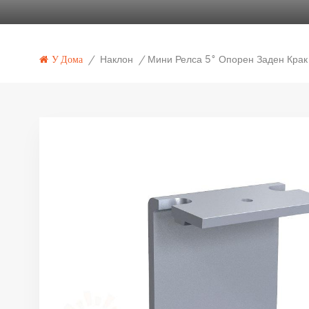
Наклон
У Дома
/
/