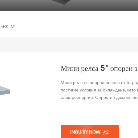
Мини Релса 5° Опорен Заден Крак ERK-MRS-5
Мини релса 5° опорен
Мини релса с опорна основа от 5 гра
постигне условия за охлаждане, като
електроенергия. Опростен дизайн, ле
INQUIRY NOW