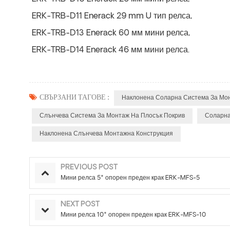
ERK-TRB-D11 Enerack 29 mm U тип релса,
ERK-TRB-D13 Enerack 60 мм мини релса,
ERK-TRB-D14 Enerack 46 мм мини релса.
СВЪРЗАНИ ТАГОВЕ :
Наклонена Соларна Система За Мо
Слънчева Система За Монтаж На Плосък Покрив
Соларна
Наклонена Слънчева Монтажна Конструкция
PREVIOUS POST
Мини релса 5° опорен преден крак ERK-MFS-5
NEXT POST
Мини релса 10° опорен преден крак ERK-MFS-10