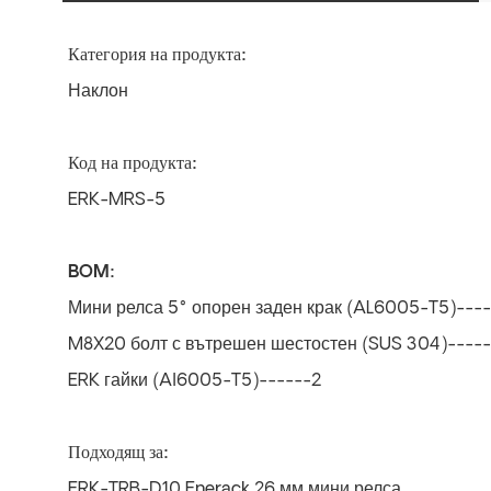
Категория на продукта:
Наклон
Код на продукта:
ERK-MRS-5
BOM:
Мини релса 5° опорен заден крак (AL6005-T5)----
M8X20 болт с вътрешен шестостен (SUS 304)----
ERK гайки (Al6005-T5)------2
Подходящ за:
ERK-TRB-D10 Enerack 26 мм мини релса,