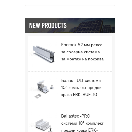
NEW PRODUCTS
Enerack 52 мм релса
за соларна система
за монтаж на покрива
ERK-R52
Баласт-ULT системи
10° комплект предни
крака ERK-BUF-10
Ballasted-PRO
системи 10° комплект
предни крака ERK-