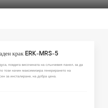
 заден крак ERK-MRS-5
дуса, повдига височината на слънчевия панел, за да
 по този начин максимизира генерирането на
сен за инсталиране, на добра цена.