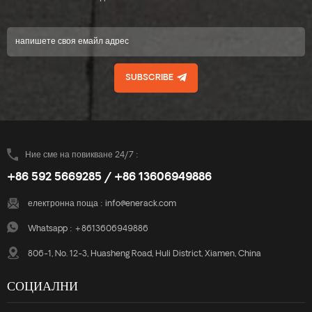
SUBSCRIBE
Ние сме на повикване 24/7 :
+86 592 5669285 / +86 13606949886
електронна поща :
info@enerack.com
Whatsapp :
+8613606949886
806-1, No. 12-3, Huasheng Road, Huli District, Xiamen, China
СОЦИАЛНИ