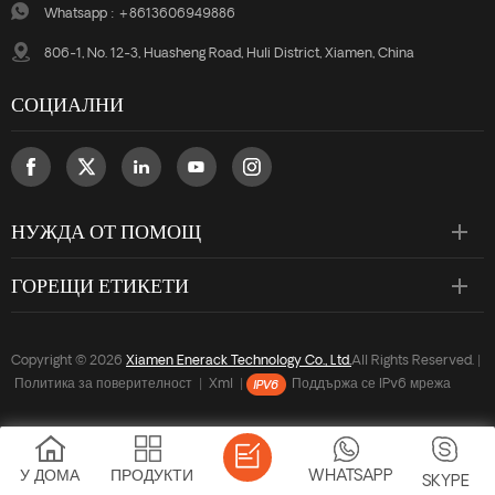
Whatsapp :
+8613606949886
806-1, No. 12-3, Huasheng Road, Huli District, Xiamen, China
СОЦИАЛНИ
НУЖДА ОТ ПОМОЩ
ГОРЕЩИ ЕТИКЕТИ
Copyright © 2026
Xiamen Enerack Technology Co., Ltd.
All Rights Reserved. |
Политика за поверителност
|
Xml
|
Поддържа се IPv6 мрежа
У ДОМА
ПРОДУКТИ
WHATSAPP
SKYPE