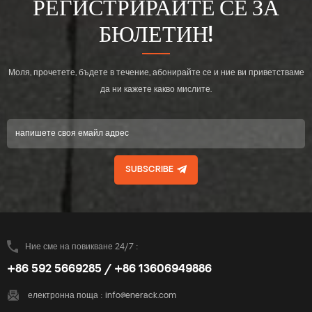
РЕГИСТРИРАЙТЕ СЕ ЗА
БЮЛЕТИН!
Моля, прочетете, бъдете в течение, абонирайте се и ние ви приветстваме
да ни кажете какво мислите.
SUBSCRIBE
Ние сме на повикване 24/7 :
+86 592 5669285 / +86 13606949886
електронна поща :
info@enerack.com