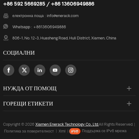
+86 592 5669285 / +86 13606949886
електронна поща :
info@enerack.com
Whatsapp :
+8613606949886
806-1, No. 12-3, Huasheng Road, Huli District, Xiamen, China
СОЦИАЛНИ
НУЖДА ОТ ПОМОЩ
ГОРЕЩИ ЕТИКЕТИ
Copyright © 2026
Xiamen Enerack Technology Co., Ltd.
All Rights Reserved. |
Политика за поверителност
|
Xml
|
Поддържа се IPv6 мрежа