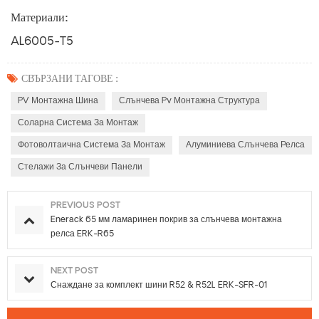
Материали:
AL6005-T5
СВЪРЗАНИ ТАГОВЕ :
PV Монтажна Шина
Слънчева Pv Монтажна Структура
Соларна Система За Монтаж
Фотоволтаична Система За Монтаж
Алуминиева Слънчева Релса
Стелажи За Слънчеви Панели
PREVIOUS POST
Enerack 65 мм ламаринен покрив за слънчева монтажна
релса ERK-R65
NEXT POST
Снаждане за комплект шини R52 & R52L ERK-SFR-01