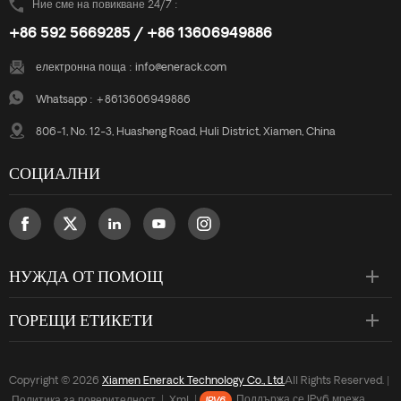
Ние сме на повикване 24/7 :
+86 592 5669285 / +86 13606949886
електронна поща :
info@enerack.com
Whatsapp :
+8613606949886
806-1, No. 12-3, Huasheng Road, Huli District, Xiamen, China
СОЦИАЛНИ
НУЖДА ОТ ПОМОЩ
ГОРЕЩИ ЕТИКЕТИ
Copyright © 2026
Xiamen Enerack Technology Co., Ltd.
All Rights Reserved. |
Политика за поверителност
|
Xml
|
Поддържа се IPv6 мрежа