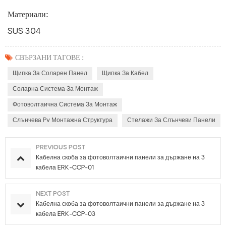
Материали:
SUS 304
СВЪРЗАНИ ТАГОВЕ :
Щипка За Соларен Панел
Щипка За Кабел
Соларна Система За Монтаж
Фотоволтаична Система За Монтаж
Слънчева Pv Монтажна Структура
Стелажи За Слънчеви Панели
PREVIOUS POST
Кабелна скоба за фотоволтаични панели за държане на 3
кабела ERK-CCP-01
NEXT POST
Кабелна скоба за фотоволтаични панели за държане на 3
кабела ERK-CCP-03