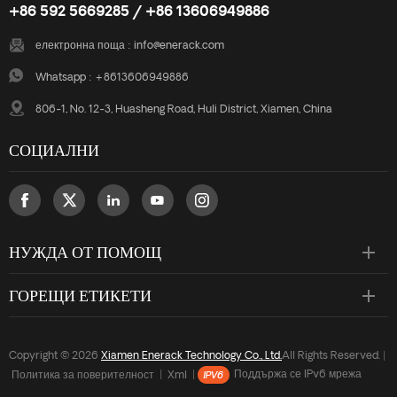
+86 592 5669285 / +86 13606949886
електронна поща :
info@enerack.com
Whatsapp :
+8613606949886
806-1, No. 12-3, Huasheng Road, Huli District, Xiamen, China
СОЦИАЛНИ
НУЖДА ОТ ПОМОЩ
ГОРЕЩИ ЕТИКЕТИ
Copyright © 2026
Xiamen Enerack Technology Co., Ltd.
All Rights Reserved. |
Политика за поверителност
|
Xml
|
Поддържа се IPv6 мрежа