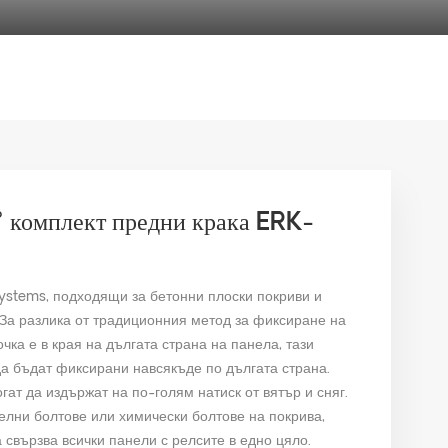
° комплект предни крака ERK-
Systems, подходящи за бетонни плоски покриви и
За разлика от традиционния метод за фиксиране на
ка е в края на дългата страна на панела, тази
а бъдат фиксирани навсякъде по дългата страна.
ат да издържат на по-голям натиск от вятър и сняг.
лни болтове или химически болтове на покрива,
 свързва всички панели с релсите в едно цяло.