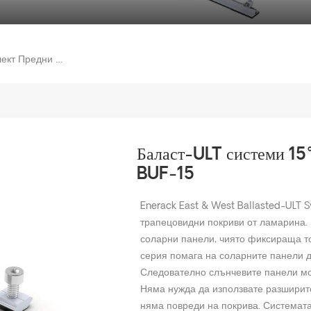
Баласт-ULT Системи 15° Комплект Предни Крака ERK-BUF-15
Баласт-ULT системи 15
BUF-15
Enerack East & West Ballasted-ULT 
трапецовидни покриви от ламарина. 
соларни панели, чиято фиксираща точ
серия помага на соларните панели д
Следователно слънчевите панели мог
Няма нужда да използвате разширите
няма повреди на покрива. Системата