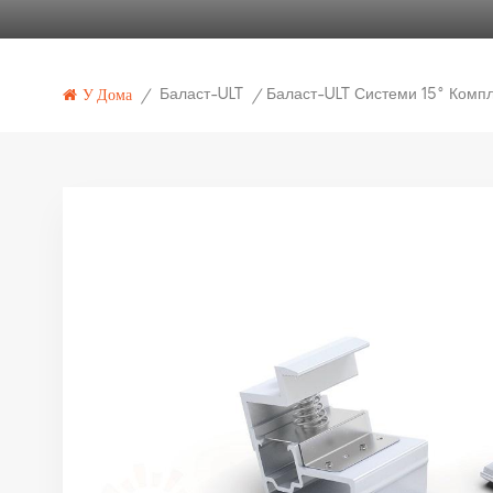
Баласт-ULT
У Дома
/
/