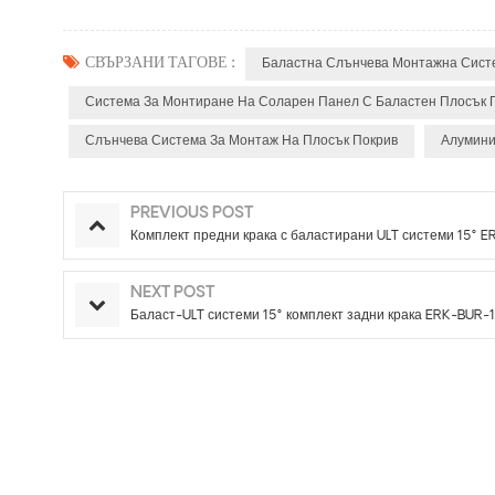
СВЪРЗАНИ ТАГОВЕ :
Баластна Слънчева Монтажна Сист
Система За Монтиране На Соларен Панел С Баластен Плосък 
Слънчева Система За Монтаж На Плосък Покрив
Алумини
PREVIOUS POST
Комплект предни крака с баластирани ULT системи 15° E
NEXT POST
Баласт-ULT системи 15° комплект задни крака ERK-BUR-