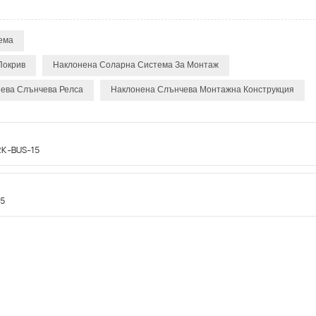
ема
Покрив
Наклонена Соларна Система За Монтаж
ева Слънчева Релса
Наклонена Слънчева Монтажна Конструкция
RK-BUS-15
15