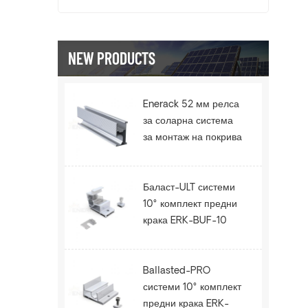
NEW PRODUCTS
Enerack 52 мм релса
за соларна система
за монтаж на покрива
ERK-R52
Баласт-ULT системи
10° комплект предни
крака ERK-BUF-10
Ballasted-PRO
системи 10° комплект
предни крака ERK-