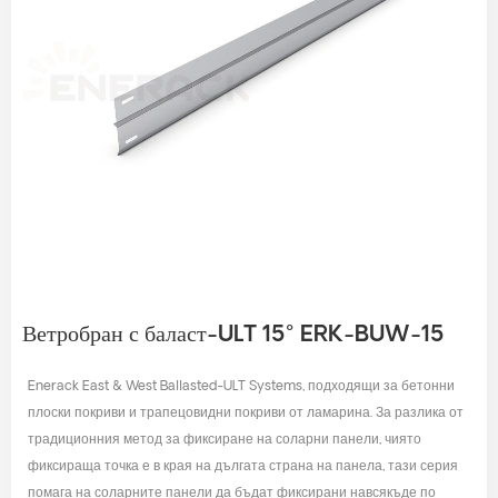
Ветробран с баласт-ULT 15° ERK-BUW-15
Enerack East & West Ballasted-ULT Systems, подходящи за бетонни
плоски покриви и трапецовидни покриви от ламарина. За разлика от
традиционния метод за фиксиране на соларни панели, чиято
фиксираща точка е в края на дългата страна на панела, тази серия
помага на соларните панели да бъдат фиксирани навсякъде по