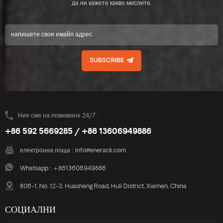
Следователно слънчевите
да ни кажете какво мислите.
Следователно слънчевите
панели могат да издържат на
панели могат да издържат на
по-голям натиск от вятър и
по-голям натиск от вятър и
сняг. Няма нужда да
сняг. Няма нужда да
използвате разширителни
използвате разширителни
болтове или химически
болтове или химически
SUBSCRIBE
болтове на покрива, няма
болтове на покрива, няма
повреди на покрива.
повреди на покрива.
Системата свързва всички
Системата свързва всички
панели с релсите в едно
панели с релсите в едно
цяло. Панелите с изложение
цяло. Панелите с изложение
изток-запад имат голям
изток-запад имат голям
Ние сме на повикване 24/7 :
ефект върху устойчивостта
ефект върху устойчивостта
+86 592 5669285 / +86 13606949886
на натоварване от вятър.
на натоварване от вятър.
Комбинацията от
Комбинацията от
електронна поща :
info@enerack.com
висококачествени
висококачествени
алуминиеви компоненти
алуминиеви компоненти
Whatsapp :
+8613606949886
прави здрава, надеждна
прави здрава, надеждна
система и бърз и лесен
система и бърз и лесен
806-1, No. 12-3, Huasheng Road, Huli District, Xiamen, China
монтаж.
монтаж.
СОЦИАЛНИ