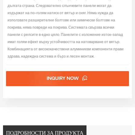
дългата страна. Следователно слънчевите панели могат да
издържат на по-голям натиск от вятър и сняг. Няма нужда да
използвате разширителни болтове или химически болтове на
покрива, няма повреди на покрива. Системата свързва всички
панели с релсите в едно цяло. Панелите с изложение изток-запад
имат голям ефект върху устойчивостта на натоварване от вятър.
Комбинацията от висококачествени алуминиеви компоненти прави
здрава, надеждна система и бърз и лесен монтаж.
INQUIRY NOW
ПОДРОБНОСТИ ЗА ПРОДУКТА