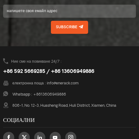
SUBSCRIBE
Ние сме на повикване 24/7 :
+86 592 5669285 / +86 13606949886
електронна поща :
info@enerack.com
Whatsapp :
+8613606949886
806-1, No. 12-3, Huasheng Road, Huli District, Xiamen, China
СОЦИАЛНИ