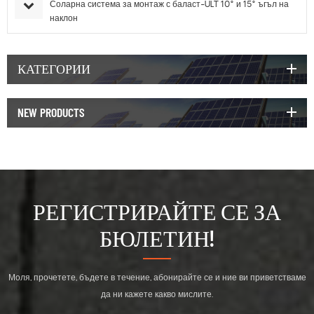
Соларна система за монтаж с баласт-ULT 10° и 15° ъгъл на
наклон
КАТЕГОРИИ
NEW PRODUCTS
РЕГИСТРИРАЙТЕ СЕ ЗА
БЮЛЕТИН!
Моля, прочетете, бъдете в течение, абонирайте се и ние ви приветстваме
да ни кажете какво мислите.