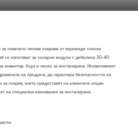
 за повечето типове покриви от керемиди, плоски
nd се използват за соларни модули с дебелина 30-40
а инвентар, бърз и лесен за инсталиране. Иновативният
равината на продукта, да гарантира безопасността на
и за покрив, които предоставят на клиентите опции.
рят на специални изисквания за инсталиране.
шисти;