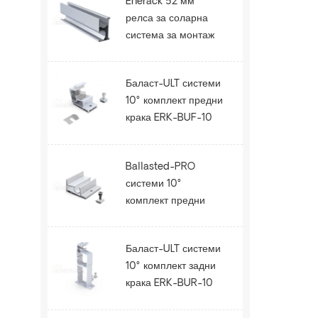
Enerack 52 мм
релса за соларна
система за монтаж
на покрива ERK-R52
Баласт-ULT системи
10° комплект предни
крака ERK-BUF-10
Ballasted-PRO
системи 10°
комплект предни
крака ERK-BPF-10
Баласт-ULT системи
10° комплект задни
крака ERK-BUR-10