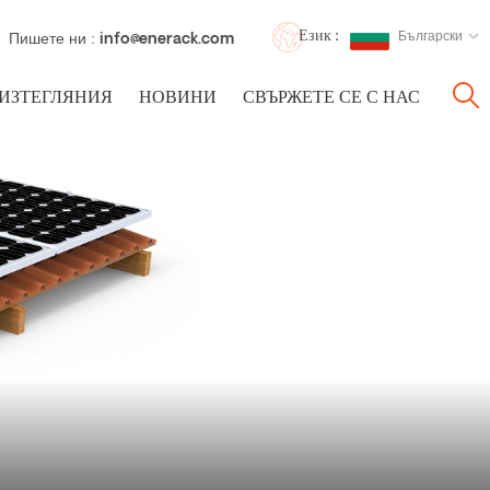
Език :
Български
Пишете ни :
info@enerack.com
ИЗТЕГЛЯНИЯ
НОВИНИ
СВЪРЖЕТЕ СЕ С НАС