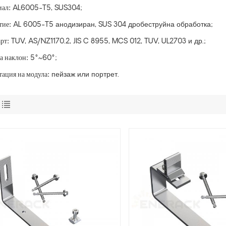
иал:
AL6005-T5, SUS304;
тие:
AL 6005-T5 анодизиран, SUS 304 дробеструйна обработка;
рт:
TUV, AS/NZ1170.2, JIS C 8955, MCS 012, TUV, UL2703 и др.;
а наклон:
5°~60°;
ация на модула:
пейзаж или портрет.