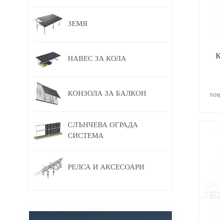
ЗЕМЯ
К
НАВЕС ЗА КОЛА
КОНЗОЛА ЗА БАЛКОН
пок
п
СЛЪНЧЕВА ОГРАДА
кер
сп
СИСТЕМА
ин
Ene
от
РЕЛСА И АКСЕСОАРИ
п
кл