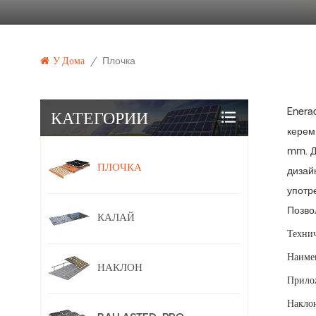
У Дома
/
Плочка
КАТЕГОРИИ
Enera
керем
mm. Д
ПЛОЧКА
дизай
употр
Позво
КАЛАЙ
Технич
Наиме
НАКЛОН
Прило
Накло