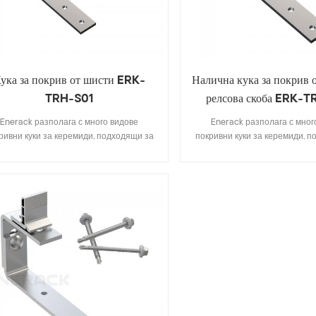
ука за покрив от шисти ERK-
Налична кука за покрив 
TRH-S01
релсова скоба ERK-
Enerack разполага с много видове
Enerack разполага с мног
ривни куки за керемиди, подходящи за
покривни куки за керемиди, 
овечето типове покриви от керемиди,
повечето типове покриви от
плоски керемиди, шисти, асфалтови
плоски керемиди, шисти, 
емиди. Дизайн, който включва основни
керемиди. Дизайн, който вкл
ецификации, ви спестява разходи за
спецификации, ви спестява 
вентар, бърз и лесен за инсталиране.
инвентар, бърз и лесен за и
rack разполага с голямо разнообразие
Enerack разполага с голямо 
 куки за покрив, които предоставят на
от куки за покрив, които пре
клиентите опции. Позволява се
клиентите опции. Позво
ерсонализиране според нуждите на
персонализиране според н
иента, за да отговарят на специални
клиента, за да отговарят на
изисквания за инсталиране.
изисквания за инстали