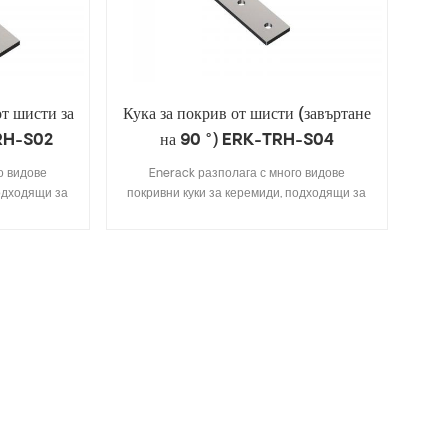
от шисти за
Кука за покрив от шисти (завъртане
TRH-S02
на 90 °) ERK-TRH-S04
о видове
Enerack разполага с много видове
подходящи за
покривни куки за керемиди, подходящи за
 керемиди,
повечето типове покриви от керемиди,
асфалтови
плоски керемиди, шисти, асфалтови
ючва основни
керемиди. Дизайн, който включва основни
разходи за
спецификации, ви спестява разходи за
нсталиране.
инвентар, бърз и лесен за инсталиране.
разнообразие
Enerack разполага с голямо разнообразие
доставят на
от куки за покрив, които предоставят на
лява се
клиентите опции. Позволява се
уждите на
персонализиране според нуждите на
 специални
клиента, за да отговарят на специални
ране.
изисквания за инсталиране.