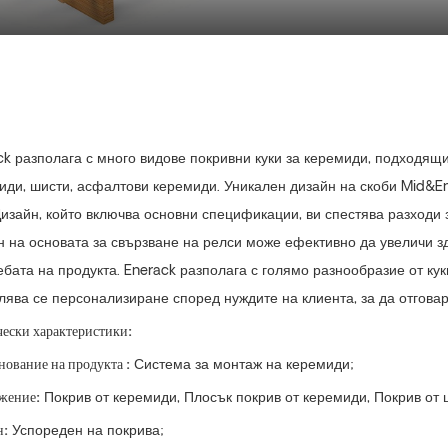
ck разполага с много видове покривни куки за керемиди, подходящи
иди, шисти, асфалтови керемиди. Уникален дизайн на скоби Mid&E
изайн, който включва основни спецификации, ви спестява разходи з
н на основата за свързване на релси може ефективно да увеличи зд
ебата на продукта. Enerack разполага с голямо разнообразие от кук
лява се персонализиране според нуждите на клиента, за да отгова
ески характеристики:
нование на продукта
:
Система за монтаж на керемиди;
жение:
Покрив от керемиди, Плосък покрив от керемиди, Покрив от 
н:
Успореден на покрива;