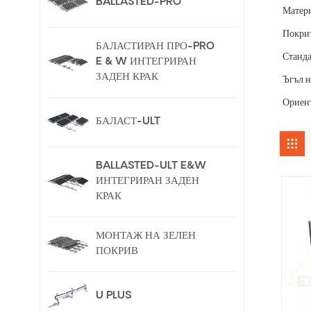
BALLASTED-PRO
Матер
Покри
БАЛАСТИРАН ПРО-PRO
Станда
E & W ИНТЕГРИРАН
ЗАДЕН КРАК
Ъгъл н
Ориент
БАЛАСТ-ULT
BALLASTED-ULT E&W
ИНТЕГРИРАН ЗАДЕН
КРАК
МОНТАЖ НА ЗЕЛЕН
ПОКРИВ
U PLUS