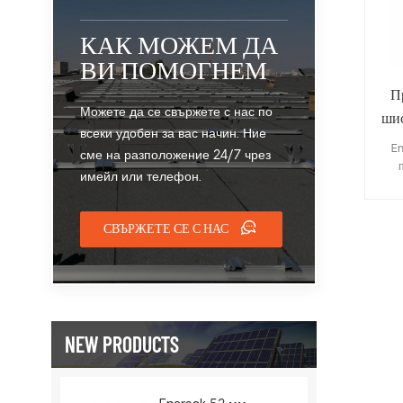
КАК МОЖЕМ ДА
ВИ ПОМОГНЕМ
П
Можете да се свържете с нас по
шис
всеки удобен за вас начин. Ние
En
сме на разположение 24/7 чрез
имейл или телефон.
п
кер
СВЪРЖЕТЕ СЕ С НАС
сп
скл
пре
покр
В
нуж
NEW PRODUCTS