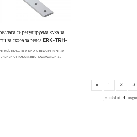
редлага се регулируема кука за
ти за скоба за релса ERK-TRH-
S05
erack предлага много видове куки за
покриви от керемиди, подходящи за
овечето видове покриви - керемиди,
плоски керемиди, шисти, асфалтови
емиди. Дизайн, който включва основни
ецификации, ви спестява разходи за
1
2
3
ад, бърз и лесен е за монтаж. Enerack
длага голямо разнообразие от куки за
A total of
4
page
ив, предоставяйки на клиентите опции.
ъзможно е персонализиране според
дите на клиента, за да се отговори на
специалните изисквания за монтаж.