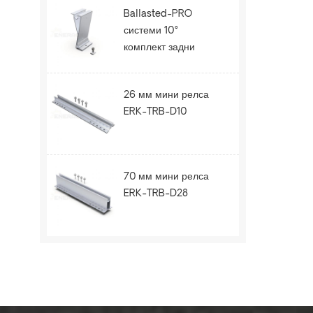
Ballasted-PRO
системи 10°
комплект задни
крака ERK-BPR-10
26 мм мини релса
ERK-TRB-D10
70 мм мини релса
ERK-TRB-D28