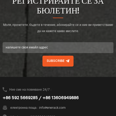
РЕГИСТРИРАЙТЕ СЕ ЗА
БЮЛЕТИН!
Моля, прочетете, бъдете в течение, абонирайте се и ние ви приветстваме
да ни кажете какво мислите.
SUBSCRIBE
Ние сме на повикване 24/7 :
+86 592 5669285 / +86 13606949886
електронна поща :
info@enerack.com