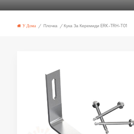
Плочка
Кука За Керемиди ERK-TRH-T01
У Дома
/
/