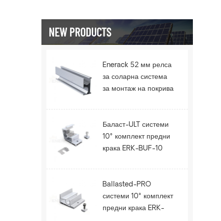
NEW PRODUCTS
Enerack 52 мм релса
за соларна система
за монтаж на покрива
ERK-R52
Баласт-ULT системи
10° комплект предни
крака ERK-BUF-10
Ballasted-PRO
системи 10° комплект
предни крака ERK-
BPF-10