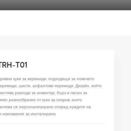
-TRH-T01
кривни куки за керемиди, подходящи за повечето
керемиди, шисти, асфалтови керемиди. Дизайн, който
естява разходи за инвентар, бърз и лесен за
ямо разнообразие от куки за покрив, които
зволява се персонализиране според нуждите на
и изисквания за инсталиране.