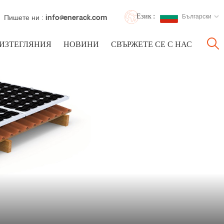
Език :
Български
Пишете ни :
info@enerack.com
ИЗТЕГЛЯНИЯ
НОВИНИ
СВЪРЖЕТЕ СЕ С НАС