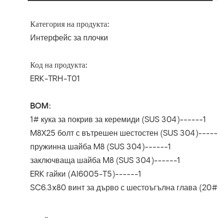
Категория на продукта:
Интерфейс за плочки
Код на продукта:
ERK-TRH-T01
BOM:
1# кука за покрив за керемиди (SUS 304)------1
M8X25 болт с вътрешен шестостен (SUS 304)-----
пружинна шайба M8 (SUS 304)------1
заключваща шайба M8 (SUS 304)------1
ERK гайки (Al6005-T5)------1
SC6.3x80 винт за дърво с шестоъгълна глава (20#