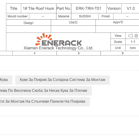
Кука
Куки За Покрив За Соларна Система За Монтаж
ема По Височина Скоба За Ниска Кука За Плочки
ти За Монтаж На Слънчеви Панели На Покрива