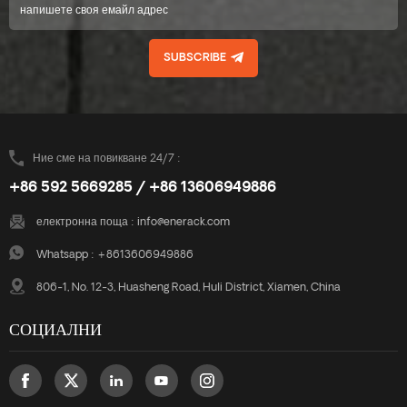
SUBSCRIBE
Ние сме на повикване 24/7 :
+86 592 5669285 / +86 13606949886
електронна поща :
info@enerack.com
Whatsapp :
+8613606949886
806-1, No. 12-3, Huasheng Road, Huli District, Xiamen, China
СОЦИАЛНИ