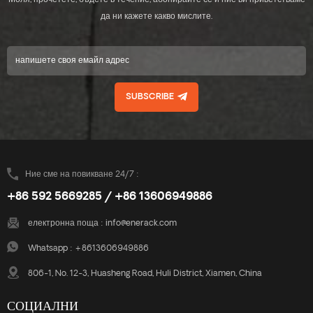
да ни кажете какво мислите.
SUBSCRIBE
Ние сме на повикване 24/7 :
+86 592 5669285 / +86 13606949886
електронна поща :
info@enerack.com
Whatsapp :
+8613606949886
806-1, No. 12-3, Huasheng Road, Huli District, Xiamen, China
СОЦИАЛНИ