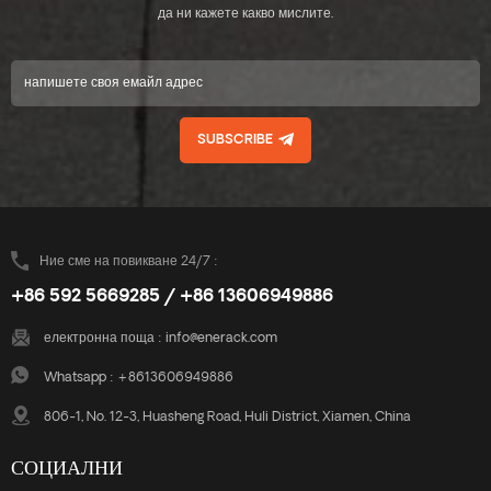
да ни кажете какво мислите.
SUBSCRIBE
Ние сме на повикване 24/7 :
+86 592 5669285 / +86 13606949886
електронна поща :
info@enerack.com
Whatsapp :
+8613606949886
806-1, No. 12-3, Huasheng Road, Huli District, Xiamen, China
СОЦИАЛНИ