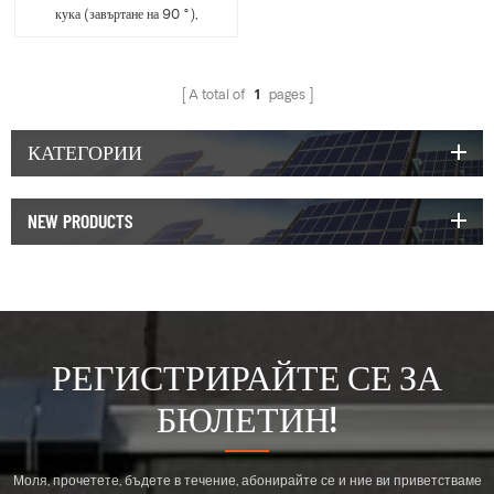
кука (завъртане на 90 °),
налична за релсова скоба ERK-
TRH-T16
A total of
1
pages
КАТЕГОРИИ
NEW PRODUCTS
РЕГИСТРИРАЙТЕ СЕ ЗА
БЮЛЕТИН!
Моля, прочетете, бъдете в течение, абонирайте се и ние ви приветстваме