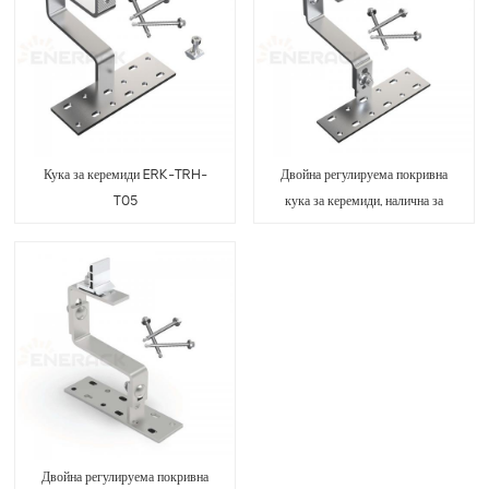
Кука за керемиди ERK-TRH-
Двойна регулируема покривна
T05
кука за керемиди, налична за
релсова скоба ERK-TRH-T16
Двойна регулируема покривна