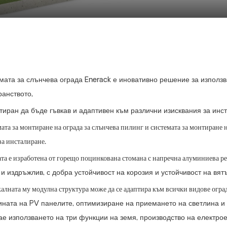
мата за слънчева ограда Enerack е иновативно решение за използв
ранството,
тиран да бъде гъвкав и адаптивен към различни изисквания за инс
ата за монтиране на ограда за слънчева пилинг и системата за монтиране на
за инсталиране.
та е изработена от горещо поцинкована стомана с напречна алуминиева релс
 и издръжлив, с добра устойчивост на корозия и устойчивост на вят
алната му модулна структура може да се адаптира към всички видове ог
ината на PV панелите, оптимизиране на приемането на светлина и 
ае използването на три функции на земя, производство на електрое