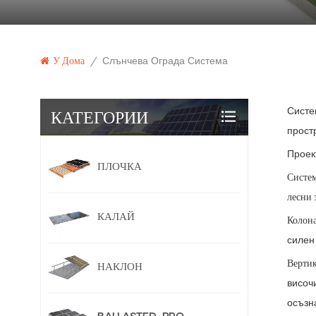
У Дома
/
Слънчева Ограда Система
КАТЕГОРИИ
Систе
прост
Проек
ПЛОЧКА
Систем
лесни 
КАЛАЙ
Колона
силен
Вертик
НАКЛОН
височ
осъзн