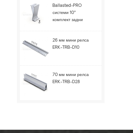
Ballasted-PRO
системи 10°
комплект задни
крака ERK-BPR-10
26 мм мини релса
ERK-TRB-D10
70 мм мини релса
ERK-TRB-D28