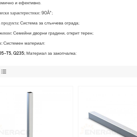
омично и ефективно.
ески характеристики:
90Â°;
 продукта:
Система за слънчева ограда;
жение:
Семейни дворни градини, открит терен;
н:
Системен материал:
5-T5, Q235;
Материал за закопчалка: