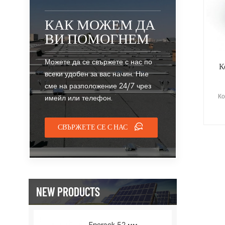
КАК МОЖЕМ ДА
ВИ ПОМОГНЕМ
Можете да се свържете с нас по
К
всеки удобен за вас начин. Ние
сме на разположение 24/7 чрез
Ко
имейл или телефон.
СВЪРЖЕТЕ СЕ С НАС
NEW PRODUCTS