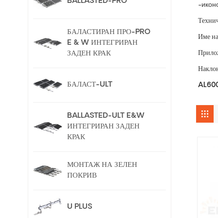
BALLASTED-PRO
-икон
Технич
БАЛАСТИРАН ПРО-PRO
Име на
E & W ИНТЕГРИРАН
Прило
ЗАДЕН КРАК
Накло
БАЛАСТ-ULT
AL600
BALLASTED-ULT E&W
ИНТЕГРИРАН ЗАДЕН
КРАК
МОНТАЖ НА ЗЕЛЕН
ПОКРИВ
U PLUS