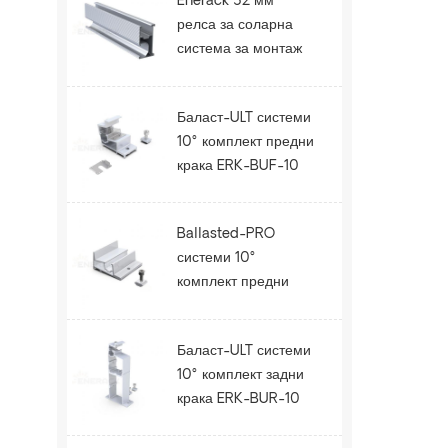
Enerack 52 мм
релса за соларна
система за монтаж
на покрива ERK-R52
Баласт-ULT системи
10° комплект предни
крака ERK-BUF-10
Ballasted-PRO
системи 10°
комплект предни
крака ERK-BPF-10
Баласт-ULT системи
10° комплект задни
крака ERK-BUR-10