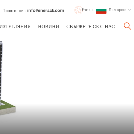
Език :
Български
Пишете ни :
info@enerack.com
ИЗТЕГЛЯНИЯ
НОВИНИ
СВЪРЖЕТЕ СЕ С НАС