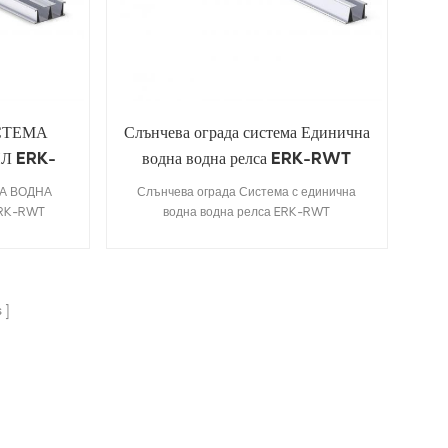
ИСТЕМА
Слънчева ограда система Единична
Л ERK-
водна водна релса ERK-RWT
МА ВОДНА
Слънчева ограда Система с единична
ERK-RWT
водна водна релса ERK-RWT
s