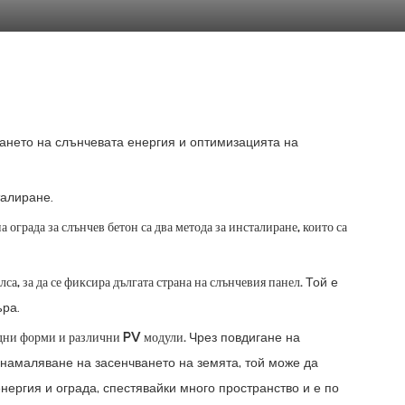
ането на слънчевата енергия и оптимизацията на
талиране.
 ограда за слънчев бетон са два метода за инсталиране, които са
а, за да се фиксира дългата страна на слънчевия панел.
Той е
ъра.
радни форми и различни PV модули.
Чрез повдигане на
намаляване на засенчването на земята, той може да
нергия и ограда, спестявайки много пространство и е по