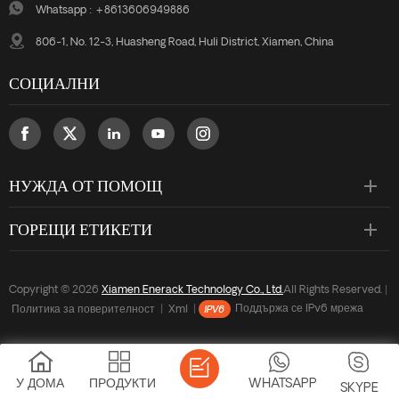
Whatsapp :
+8613606949886
806-1, No. 12-3, Huasheng Road, Huli District, Xiamen, China
СОЦИАЛНИ
НУЖДА ОТ ПОМОЩ
ГОРЕЩИ ЕТИКЕТИ
Copyright © 2026
Xiamen Enerack Technology Co., Ltd.
All Rights Reserved. |
Политика за поверителност
|
Xml
|
Поддържа се IPv6 мрежа
У ДОМА
ПРОДУКТИ
WHATSAPP
SKYPE