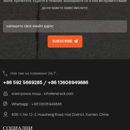
Моля, прочетете, бъдете в течение, абонирайте се и ние ви приветстваме
да ни кажете какво мислите.
SUBSCRIBE
Ние сме на повикване 24/7 :
+86 592 5669285 / +86 13606949886
електронна поща :
info@enerack.com
Whatsapp :
+8613606949886
806-1, No. 12-3, Huasheng Road, Huli District, Xiamen, China
СОЦИАЛНИ