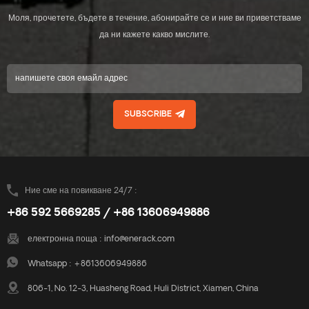
Моля, прочетете, бъдете в течение, абонирайте се и ние ви приветстваме
да ни кажете какво мислите.
SUBSCRIBE
Ние сме на повикване 24/7 :
+86 592 5669285 / +86 13606949886
електронна поща :
info@enerack.com
Whatsapp :
+8613606949886
806-1, No. 12-3, Huasheng Road, Huli District, Xiamen, China