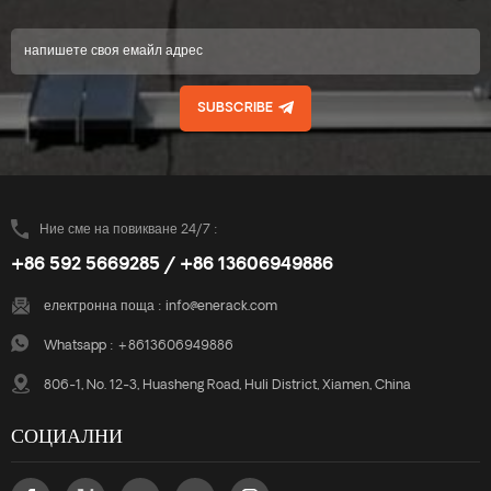
SUBSCRIBE
Ние сме на повикване 24/7 :
+86 592 5669285 / +86 13606949886
електронна поща :
info@enerack.com
Whatsapp :
+8613606949886
806-1, No. 12-3, Huasheng Road, Huli District, Xiamen, China
СОЦИАЛНИ