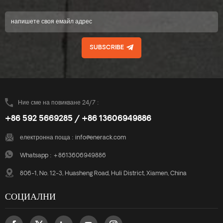
SUBSCRIBE
Ние сме на повикване 24/7 :
+86 592 5669285 / +86 13606949886
електронна поща :
info@enerack.com
Whatsapp :
+8613606949886
806-1, No. 12-3, Huasheng Road, Huli District, Xiamen, China
СОЦИАЛНИ