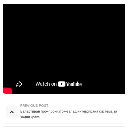
PREVIOUS POST
Баластиран про-про-изток-запад интегрирана система за
задни крака