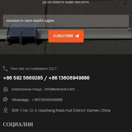
да ни кажете какво мислите.
SUBSCRIBE
Ние сме на повикване 24/7 :
+86 592 5669285 / +86 13606949886
електронна поща :
info@enerack.com
Whatsapp :
+8613606949886
806-1, No. 12-3, Huasheng Road, Huli District, Xiamen, China
СОЦИАЛНИ