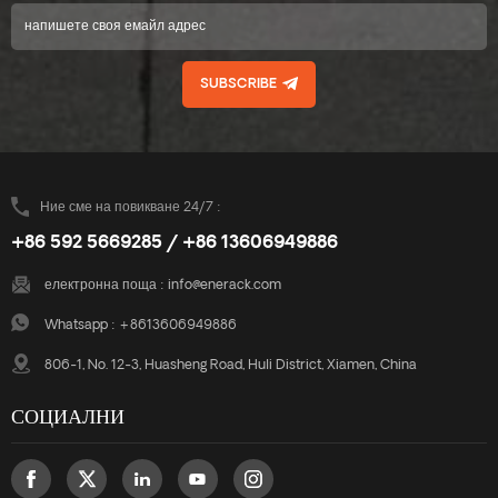
SUBSCRIBE
Ние сме на повикване 24/7 :
+86 592 5669285 / +86 13606949886
електронна поща :
info@enerack.com
Whatsapp :
+8613606949886
806-1, No. 12-3, Huasheng Road, Huli District, Xiamen, China
СОЦИАЛНИ