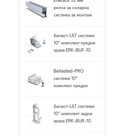
Enerack 52 мм
релса за соларна
система за монтаж
на покрива ERK-R52
Баласт-ULT системи
10° комплект предни
крака ERK-BUF-10
Ballasted-PRO
системи 10°
комплект предни
крака ERK-BPF-10
Баласт-ULT системи
10° комплект задни
крака ERK-BUR-10