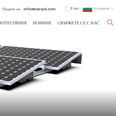
Език :
Български
Пишете ни :
info@enerack.com
ИЗТЕГЛЯНИЯ
НОВИНИ
СВЪРЖЕТЕ СЕ С НАС