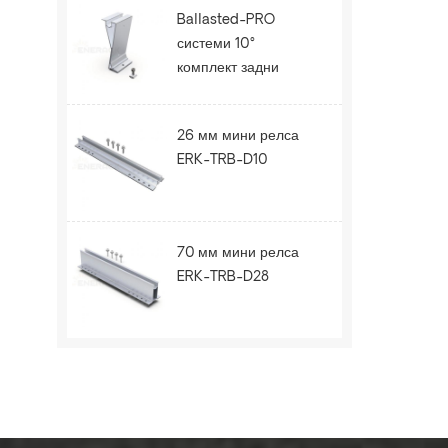
Ballasted-PRO
системи 10°
комплект задни
крака ERK-BPR-10
26 мм мини релса
ERK-TRB-D10
70 мм мини релса
ERK-TRB-D28