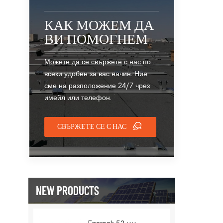
КАК МОЖЕМ ДА
ВИ ПОМОГНЕМ
Можете да се свържете с нас по
всеки удобен за вас начин. Ние
сме на разположение 24/7 чрез
имейл или телефон.
СВЪРЖЕТЕ СЕ С НАС
NEW PRODUCTS