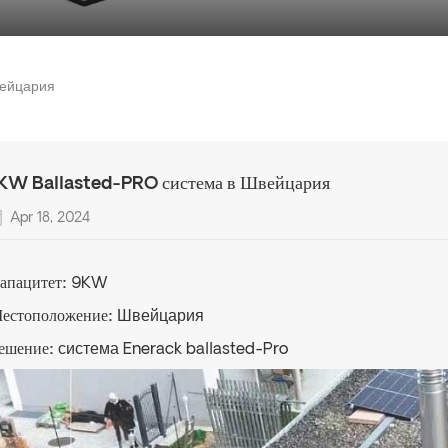
вейцария
KW Ballasted-PRO система в Швейцария
Apr 18, 2024
апацитет:
9KW
естоположение:
Швейцария
ешение:
система Enerack ballasted-Pro