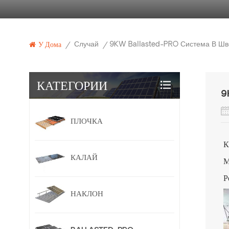
Случай
9KW Ballasted-PRO Система В Ш
У Дома
/
/
КАТЕГОРИИ
9
ПЛОЧКА
К
КАЛАЙ
М
Р
НАКЛОН