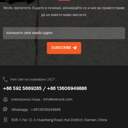
Моля, прочетете, бъдете в течение, абонирайте се и ние ви приветстваме
да ни кажете какво мислите.
SUBSCRIBE
Ние сме на повикване 24/7 :
+86 592 5669285 / +86 13606949886
електронна поща :
info@enerack.com
Whatsapp :
+8613606949886
806-1, No. 12-3, Huasheng Road, Huli District, Xiamen, China