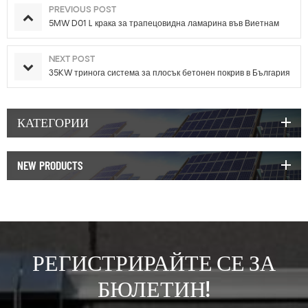
PREVIOUS POST
5MW D01 L крака за трапецовидна ламарина във Виетнам
NEXT POST
35KW тринога система за плосък бетонен покрив в България
КАТЕГОРИИ
NEW PRODUCTS
РЕГИСТРИРАЙТЕ СЕ ЗА
БЮЛЕТИН!