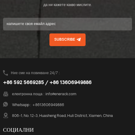
да ни кажете какво мислите.
SUBSCRIBE
Ние сме на повикване 24/7 :
+86 592 5669285 / +86 13606949886
електронна поща :
info@enerack.com
Whatsapp :
+8613606949886
806-1, No. 12-3, Huasheng Road, Huli District, Xiamen, China
СОЦИАЛНИ