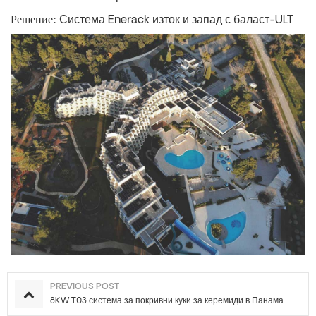
Решение:
Система Enerack изток и запад с баласт-ULT
PREVIOUS POST
8KW T03 система за покривни куки за керемиди в Панама