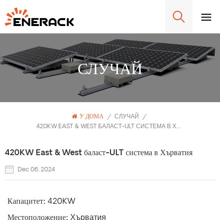
СЛУЧАЙ
У ДОМА
/
СЛУЧАЙ
/
420KW EAST & WEST БАЛАСТ-ULT СИСТЕМА В ХЪРВАТИЯ
420KW East & West баласт-ULT система в Хърватия
Dec 06, 2024
Капацитет:
420KW
Местоположение:
Хърватия