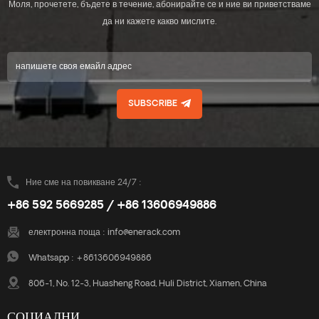
Моля, прочетете, бъдете в течение, абонирайте се и ние ви приветстваме
да ни кажете какво мислите.
SUBSCRIBE
Ние сме на повикване 24/7 :
+86 592 5669285 / +86 13606949886
електронна поща :
info@enerack.com
Whatsapp :
+8613606949886
806-1, No. 12-3, Huasheng Road, Huli District, Xiamen, China
СОЦИАЛНИ