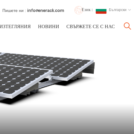
Език :
Български
Пишете ни :
info@enerack.com
ИЗТЕГЛЯНИЯ
НОВИНИ
СВЪРЖЕТЕ СЕ С НАС