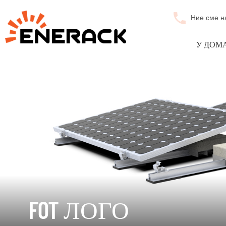
Ние сме н
У ДОМ
FOT ЛОГО