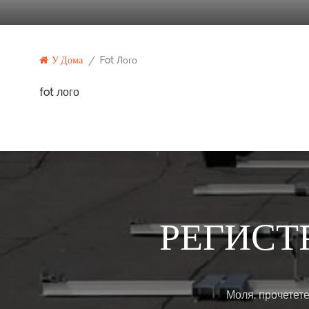
У Дома
/
Fot Лого
fot лого
РЕГИСТ
Моля, прочетете